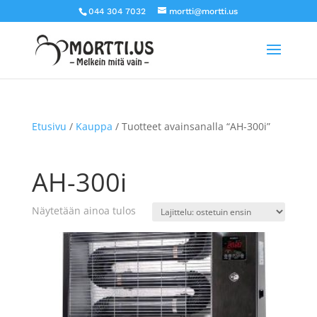
044 304 7032
mortti@mortti.us
Etusivu
/
Kauppa
/ Tuotteet avainsanalla “AH-300i”
AH-300i
Näytetään ainoa tulos