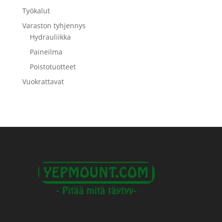
Työkalut
Varaston tyhjennys
Hydrauliikka
Paineilma
Poistotuotteet
Vuokrattavat