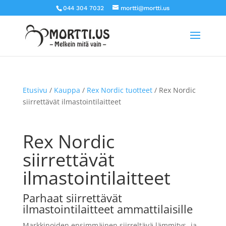
044 304 7032
mortti@mortti.us
Etusivu
/
Kauppa
/
Rex Nordic tuotteet
/ Rex Nordic
siirrettävät ilmastointilaitteet
Rex Nordic
siirrettävät
ilmastointilaitteet
Parhaat siirrettävät
ilmastointilaitteet
ammattilaisille
Markkinoiden ensimmäinen siirreltävä lämmitys- ja