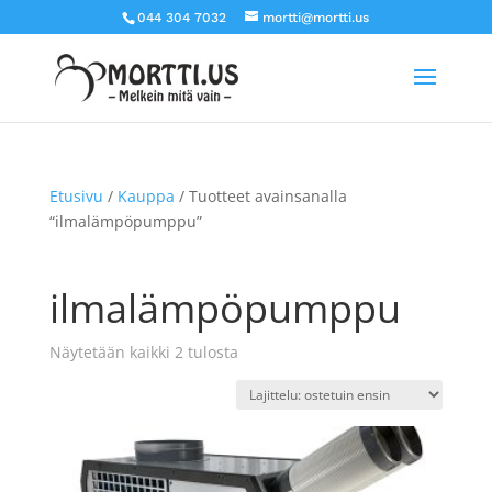
044 304 7032
mortti@mortti.us
Etusivu
/
Kauppa
/ Tuotteet avainsanalla
“ilmalämpöpumppu”
ilmalämpöpumppu
Näytetään kaikki 2 tulosta