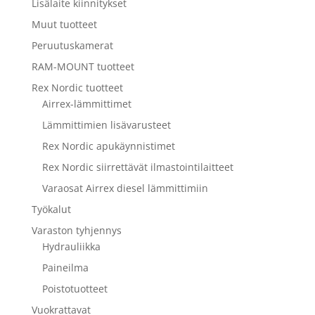
Lisälaite kiinnitykset
Muut tuotteet
Peruutuskamerat
RAM-MOUNT tuotteet
Rex Nordic tuotteet
Airrex-lämmittimet
Lämmittimien lisävarusteet
Rex Nordic apukäynnistimet
Rex Nordic siirrettävät ilmastointilaitteet
Varaosat Airrex diesel lämmittimiin
Työkalut
Varaston tyhjennys
Hydrauliikka
Paineilma
Poistotuotteet
Vuokrattavat