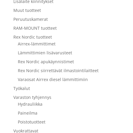
Lisälaite kiinnitykset
Muut tuotteet
Peruutuskamerat
RAM-MOUNT tuotteet
Rex Nordic tuotteet
Airrex-lämmittimet
Lämmittimien lisävarusteet
Rex Nordic apukäynnistimet
Rex Nordic siirrettävät ilmastointilaitteet
Varaosat Airrex diesel lämmittimiin
Työkalut
Varaston tyhjennys
Hydrauliikka
Paineilma
Poistotuotteet
Vuokrattavat