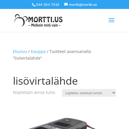
044 304 7032
mortti@mortti.us
Etusivu
/
Kauppa
/ Tuotteet avainsanalla
“lisövirtalähde”
lisövirtalähde
Näytetään ainoa tulos