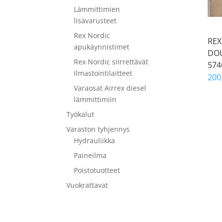
Lämmittimien
lisävarusteet
Rex Nordic
REX
apukäynnistimet
DOU
Rex Nordic siirrettävät
574
ilmastointilaitteet
200
Varaosat Airrex diesel
lämmittimiin
Työkalut
Varaston tyhjennys
Hydrauliikka
Paineilma
Poistotuotteet
Vuokrattavat