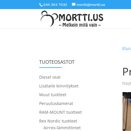
044 304 7032
mortti@mortti.us
Etus
TUOTEOSASTOT
P
Diesel osat
Näyt
Lisälaite kiinnitykset
Muut tuotteet
Peruutuskamerat
RAM-MOUNT tuotteet
Rex Nordic tuotteet
Airrex-lämmittimet