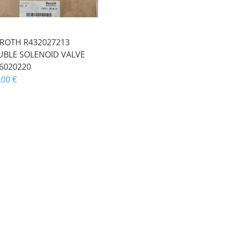
ROTH R432027213
BLE SOLENOID VALVE
6020220
.00
€