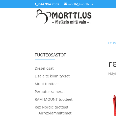
044 304 7032
mortti@mortti.us
Etus
TUOTEOSASTOT
r
Diesel osat
Näyt
Lisälaite kiinnitykset
Muut tuotteet
Peruutuskamerat
RAM-MOUNT tuotteet
Rex Nordic tuotteet
Airrex-lämmittimet