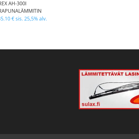
REX AH-300I
RAPUNALÄMMITIN
35.10
€
sis. 25,5% alv.