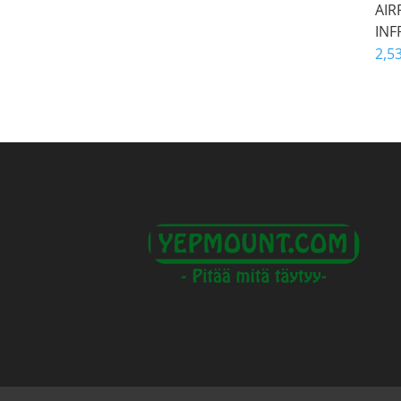
AIR
INF
2,5