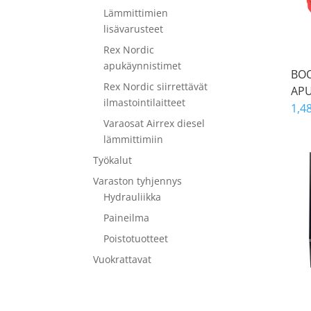
Lämmittimien
lisävarusteet
Rex Nordic
apukäynnistimet
BOO
Rex Nordic siirrettävät
APU
ilmastointilaitteet
1,4
Varaosat Airrex diesel
lämmittimiin
Työkalut
Varaston tyhjennys
Hydrauliikka
Paineilma
Poistotuotteet
Vuokrattavat