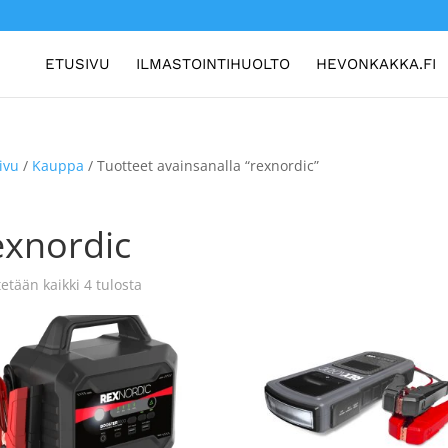
ETUSIVU
ILMASTOINTIHUOLTO
HEVONKAKKA.FI
ivu
/
Kauppa
/ Tuotteet avainsanalla “rexnordic”
exnordic
etään kaikki 4 tulosta