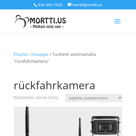
044 304 7032
mortti@mortti.us
Etusivu
/
Kauppa
/ Tuotteet avainsanalla
“rückfahrkamera”
rückfahrkamera
Näytetään ainoa tulos