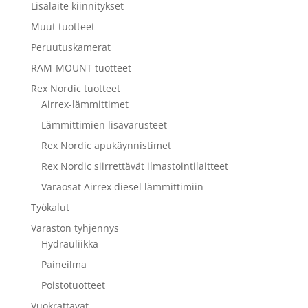
Lisälaite kiinnitykset
Muut tuotteet
Peruutuskamerat
RAM-MOUNT tuotteet
Rex Nordic tuotteet
Airrex-lämmittimet
Lämmittimien lisävarusteet
Rex Nordic apukäynnistimet
Rex Nordic siirrettävät ilmastointilaitteet
Varaosat Airrex diesel lämmittimiin
Työkalut
Varaston tyhjennys
Hydrauliikka
Paineilma
Poistotuotteet
Vuokrattavat