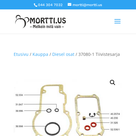
044 304 7032
mortti@mortti.us
Etusivu
/
Kauppa
/
Diesel osat
/ 37080-1 Tiivistesarja