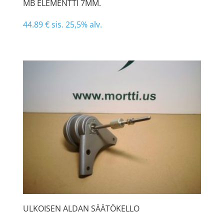
MB ELEMENTTI 7MM.
44.89
€
sis. 25,5% alv.
ULKOISEN ALDAN SÄÄTÖKELLO