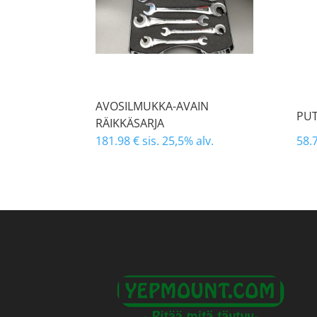
AVOSILMUKKA-AVAIN
PUT
RÄIKKÄSARJA
181.98
€
sis. 25,5% alv.
58.