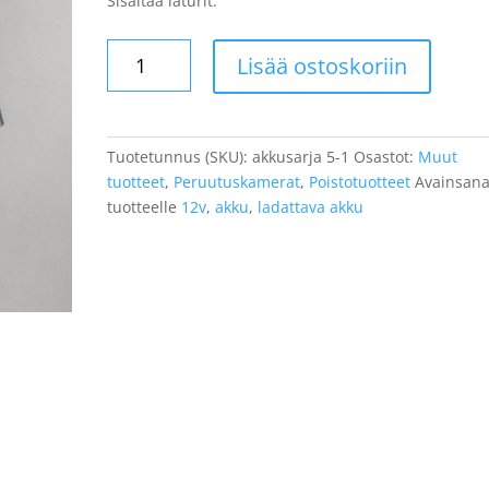
Sisältää laturit.
Lisää ostoskoriin
Tuotetunnus (SKU):
akkusarja 5-1
Osastot:
Muut
tuotteet
,
Peruutuskamerat
,
Poistotuotteet
Avainsana
tuotteelle
12v
,
akku
,
ladattava akku