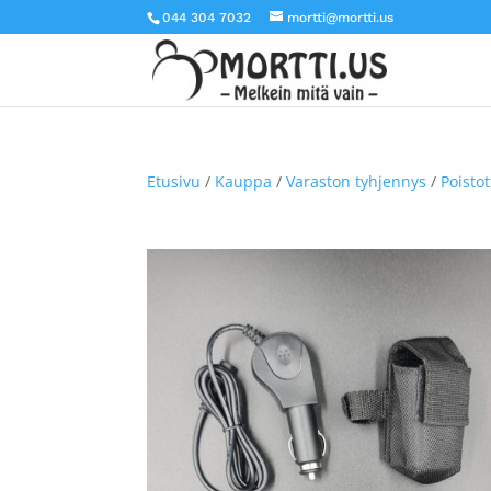
044 304 7032
mortti@mortti.us
Etusivu
/
Kauppa
/
Varaston tyhjennys
/
Poisto