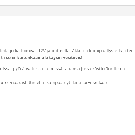
tteita jotka toimivat 12V jännitteellä. Akku on kumipäällystetty joten
tta
se ei kuitenkaan ole täysin vesitiivis
!
ssa, pyöränvaloissa tai missä tahansa jossa käyttöjännite on
 uros/naarasliittimellä kumpaa nyt ikinä tarvitsetkaan.