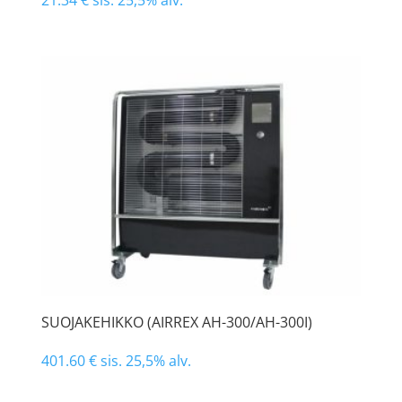
21.34
€
sis. 25,5% alv.
SUOJAKEHIKKO (AIRREX AH-300/AH-300I)
401.60
€
sis. 25,5% alv.