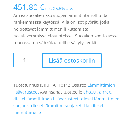
451.80
€
sis. 25,5% alv.
Airrex suojakehikko suojaa lämmitintä kolhuilta
rankemmassa käytössä. Alla on isot pyörät, jotka
helpottavat lämmittimen liikuttamista
haastavemmissa olosuhteissa. Suojakehikon toisessa
reunassa on sähkökaapelille säilytyslenkit.
Lisää ostoskoriin
Tuotetunnus (SKU):
AH10112
Osasto:
Lämmittimien
lisävarusteet
Avainsanat tuotteelle
ah800i
,
airrex
,
diesel lämmittimen lisävarusteet
,
diesel lämmittimen
suojaus
,
diesel-lämmitin
,
suojakehikko diesel
lämmittimelle