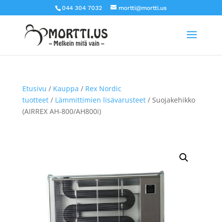
044 304 7032
mortti@mortti.us
Etusivu
/
Kauppa
/
Rex Nordic
tuotteet
/
Lämmittimien lisävarusteet
/ Suojakehikko
(AIRREX AH-800/AH800i)