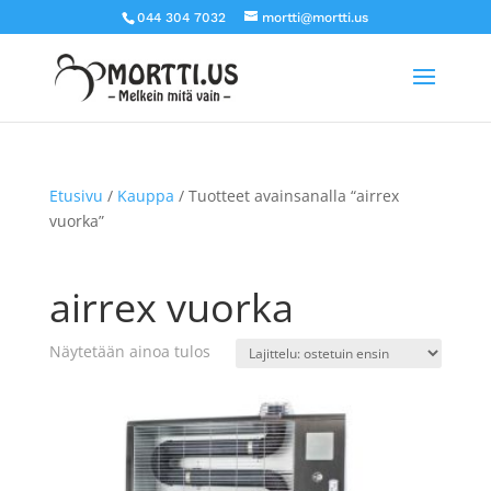
044 304 7032
mortti@mortti.us
Etusivu
/
Kauppa
/ Tuotteet avainsanalla “airrex
vuorka”
airrex vuorka
Näytetään ainoa tulos