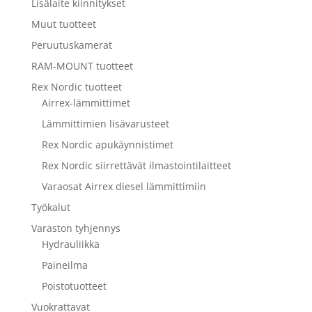
Lisälaite kiinnitykset
Muut tuotteet
Peruutuskamerat
RAM-MOUNT tuotteet
Rex Nordic tuotteet
Airrex-lämmittimet
Lämmittimien lisävarusteet
Rex Nordic apukäynnistimet
Rex Nordic siirrettävät ilmastointilaitteet
Varaosat Airrex diesel lämmittimiin
Työkalut
Varaston tyhjennys
Hydrauliikka
Paineilma
Poistotuotteet
Vuokrattavat