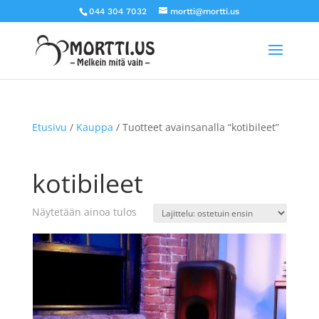
044 304 7032
mortti@mortti.us
Etusivu
/
Kauppa
/ Tuotteet avainsanalla “kotibileet”
kotibileet
Näytetään ainoa tulos