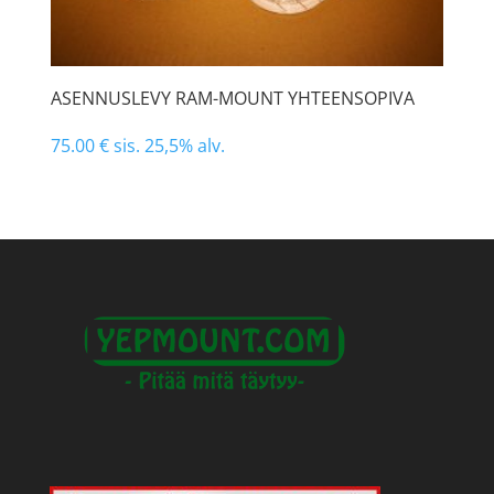
ASENNUSLEVY RAM-MOUNT YHTEENSOPIVA
75.00
€
sis. 25,5% alv.