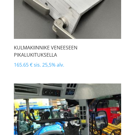
KULMAKIINNIKE VENEESEEN
PIKALUKITUKSELLA
165.65
€
sis. 25,5% alv.