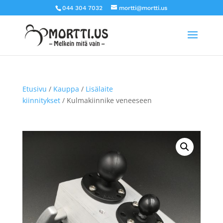
044 304 7032
mortti@mortti.us
Etusivu
/
Kauppa
/
Lisälaite
kiinnitykset
/ Kulmakiinnike veneeseen