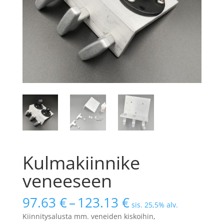
Kulmakiinnike
veneeseen
97.63
€
–
123.13
€
sis. 25,5% alv.
Kiinnitysalusta mm. veneiden kiskoihin,