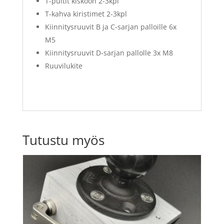
T-pultit kiskoon 2-3kpl
T-kahva kiristimet 2-3kpl
Kiinnitysruuvit B ja C-sarjan palloille 6x
M5
Kiinnitysruuvit D-sarjan pallolle 3x M8
Ruuvilukite
Tutustu myös